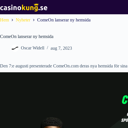
Skip
to
content
Hem
Nyheter
ComeOn lanserar ny hemsida
ComeOn lanserar ny hemsida
Oscar Widell
aug 7, 2023
Den 7:e augusti presenterade ComeOn.com deras nya hemsida för sina 