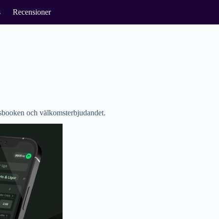
s
Recensioner
tsbooken och välkomsterbjudandet.