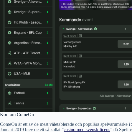
Kort om ComeOn
ComeOn är ett av de mest väletablerade och populära spelvarumärke i 
Januari 2019 blev de ett så kallat ”
casino med svensk licens
” då Spelins