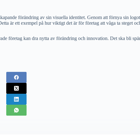
pande förändring av sin visuella identitet. Genom att förnya sin logot
a är ett exempel på hur viktigt det är för företag att våga ta steget och
e företag kan dra nytta av förändring och innovation. Det ska bli spän