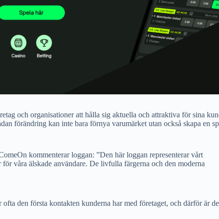
företag och organisationer att hålla sig aktuella och attraktiva för sina k
n sådan förändring kan inte bara förnya varumärket utan också skapa en
. ComeOn kommenterar loggan: ”Den här loggan representerar vårt
är för våra älskade användare. De livfulla färgerna och den moderna
är ofta den första kontakten kunderna har med företaget, och därför är det