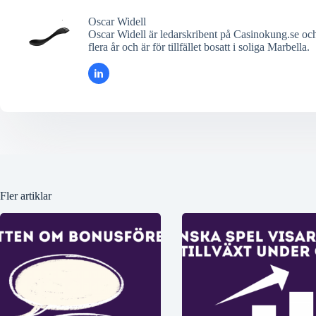
Oscar Widell
Oscar Widell är ledarskribent på Casinokung.se och
flera år och är för tillfället bosatt i soliga Marbella.
Fler artiklar