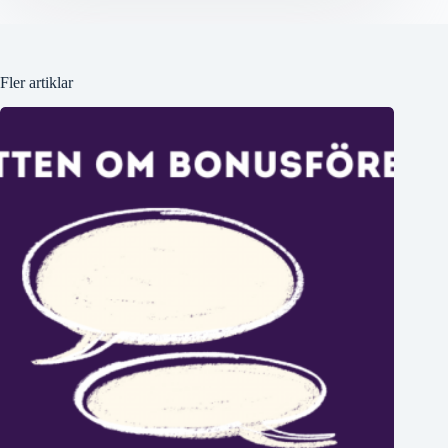
Fler artiklar