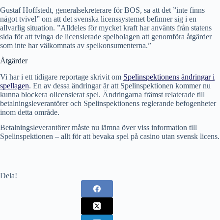
Gustaf Hoffstedt, generalsekreterare för BOS, sa att det ”inte finns
något tvivel” om att det svenska licenssystemet befinner sig i en
allvarlig situation. ”Alldeles för mycket kraft har använts från statens
sida för att tvinga de licensierade spelbolagen att genomföra åtgärder
som inte har välkomnats av spelkonsumenterna.”
Åtgärder
Vi har i ett tidigare reportage skrivit om
Spelinspektionens ändringar i
spellagen
. En av dessa ändringar är att Spelinspektionen kommer nu
kunna blockera olicensierat spel. Ändringarna främst relaterade till
betalningsleverantörer och Spelinspektionens reglerande befogenheter
inom detta område.
Betalningsleverantörer måste nu lämna över viss information till
Spelinspektionen – allt för att bevaka spel på casino utan svensk licens.
Dela!