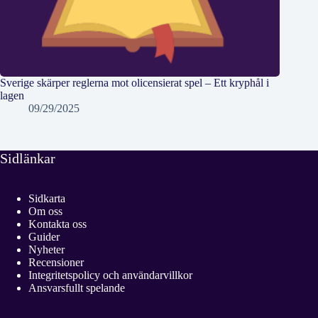
Sverige skärper reglerna mot olicensierat spel – Ett kryphål i
lagen
09/29/2025
Sidlänkar
Sidkarta
Om oss
Kontakta oss
Guider
Nyheter
Recensioner
Integritetspolicy och användarvillkor
Ansvarsfullt spelande