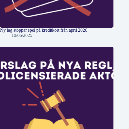
Ny lag stoppar spel på kreditkort från april 2026
10/06/2025