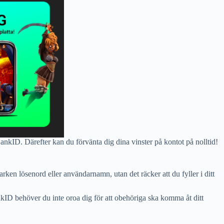
BankID. Därefter kan du förvänta dig dina vinster på kontot på nolltid!
en lösenord eller användarnamn, utan det räcker att du fyller i ditt
BankID behöver du inte oroa dig för att obehöriga ska komma åt ditt