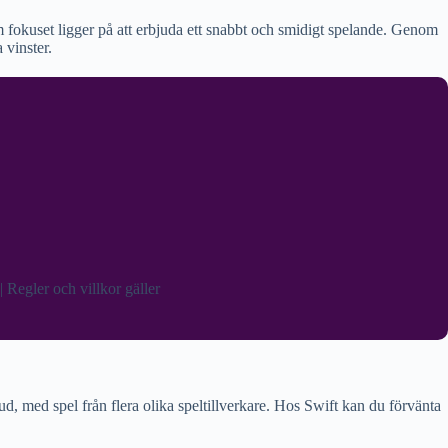
 fokuset ligger på att erbjuda ett snabbt och smidigt spelande. Genom
a vinster.
| Regler och villkor gäller
utbud, med spel från flera olika speltillverkare. Hos Swift kan du förvänta