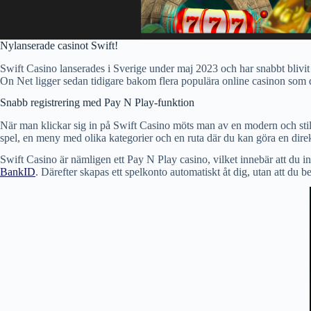
Nylanserade casinot Swift!
Swift Casino lanserades i Sverige under maj 2023 och har snabbt blivit
On Net ligger sedan tidigare bakom flera populära online casinon som d
Snabb registrering med Pay N Play-funktion
När man klickar sig in på Swift Casino möts man av en modern och stilren
spel, en meny med olika kategorier och en ruta där du kan göra en dire
Swift Casino är nämligen ett Pay N Play casino, vilket innebär att du in
BankID
. Därefter skapas ett spelkonto automatiskt åt dig, utan att d