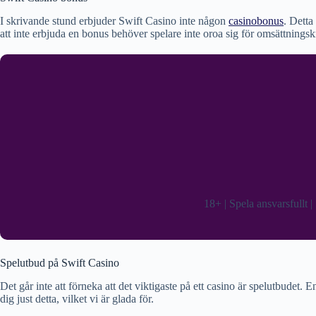
I skrivande stund erbjuder Swift Casino inte någon
casinobonus
. Detta
att inte erbjuda en bonus behöver spelare inte oroa sig för omsättningskra
18+ | Spela ansvarsfullt |
Spelutbud på Swift Casino
Det går inte att förneka att det viktigaste på ett casino är spelutbudet. E
dig just detta, vilket vi är glada för.