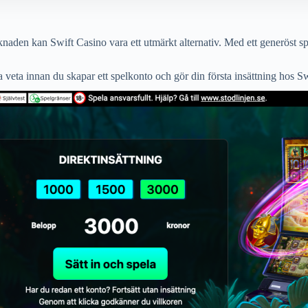
naden kan Swift Casino vara ett utmärkt alternativ. Med ett generöst sp
veta innan du skapar ett spelkonto och gör din första insättning hos Swi