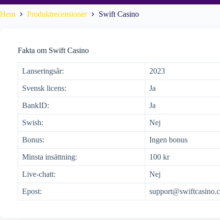
Hem
Produktrecensioner
Swift Casino
Fakta om Swift Casino
Lanseringsår:
2023
Svensk licens:
Ja
BankID:
Ja
Swish:
Nej
Bonus:
Ingen bonus
Minsta insättning:
100 kr
Live-chatt:
Nej
Epost:
support@swiftcasino.