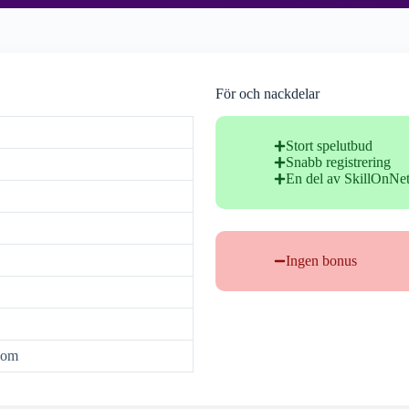
För och nackdelar
Stort spelutbud
Snabb registrering
En del av SkillOnNe
Ingen bonus
com