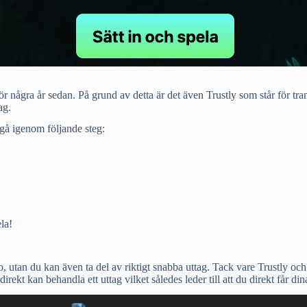
 några år sedan. På grund av detta är det även Trustly som står för tran
tag.
 gå igenom följande steg:
ela!
, utan du kan även ta del av riktigt snabba uttag. Tack vare Trustly och
direkt kan behandla ett uttag vilket således leder till att du direkt får di