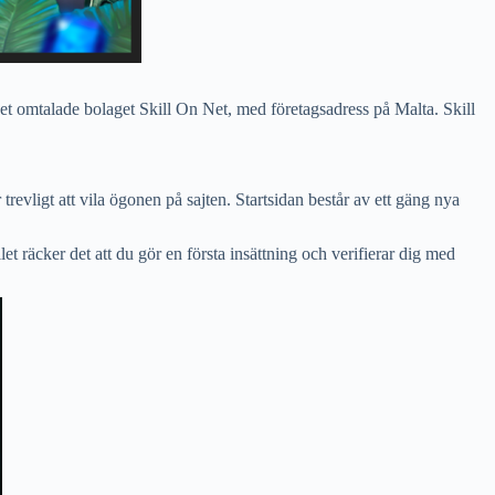
det omtalade bolaget Skill On Net, med företagsadress på Malta. Skill
evligt att vila ögonen på sajten. Startsidan består av ett gäng nya
t räcker det att du gör en första insättning och verifierar dig med